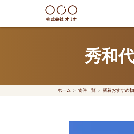
Skip
to
content
世田谷区の相続・空き家・借地
秀和代
ホーム
＞
物件一覧
＞
新着おすすめ物