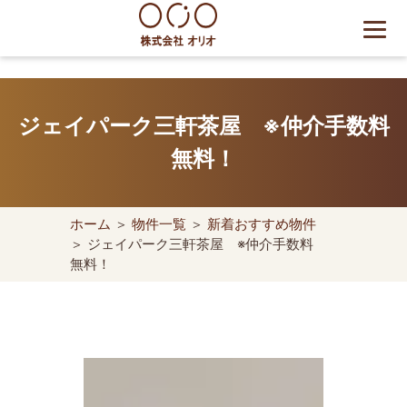
Skip
to
content
世田谷区の相続・空き家・借
地権に強い不動産会社｜売
ジェイパーク三軒茶屋 ※仲介手数料
却・買取は株式会社Orio
無料！
ホーム
＞
物件一覧
＞
新着おすすめ物件
＞ ジェイパーク三軒茶屋 ※仲介手数料
無料！