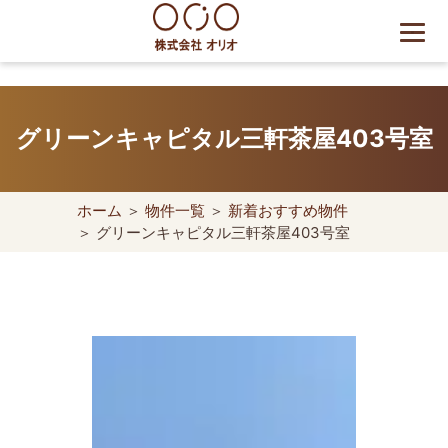
Skip
to
content
世田谷区の相続・空き家・借
地権に強い不動産会社｜売
グリーンキャピタル三軒茶屋403号室
却・買取は株式会社Orio
ホーム
＞
物件一覧
＞
新着おすすめ物件
＞ グリーンキャピタル三軒茶屋403号室