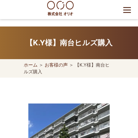
Skip
to
content
世田谷区の相続・空き家・借
地権に強い不動産会社｜売
【K.Y様】南台ヒルズ購入
却・買取は株式会社Orio
ホーム
＞
お客様の声
＞ 【K.Y様】南台ヒ
ルズ購入