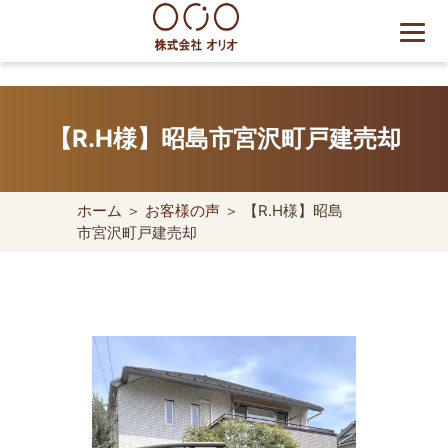
Skip
to
content
世田谷区の相続・空き家・借
地権に強い不動産会社｜売
【R.H様】昭島市宮沢町戸建売却
却・買取は株式会社Orio
ホーム
＞
お客様の声
＞ 【R.H様】昭島
市宮沢町戸建売却