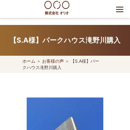
Skip
to
content
世田谷区の相続・空き家・借
地権に強い不動産会社｜売
【S.A様】パークハウス滝野川購入
却・買取は株式会社Orio
ホーム
＞
お客様の声
＞ 【S.A様】パー
クハウス滝野川購入