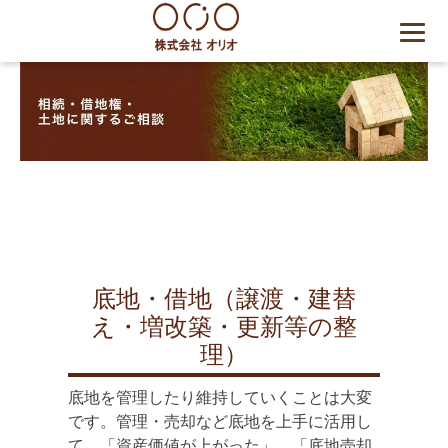
Skip
to
content
世田谷区の相続・空き家・借
地権に強い不動産会社｜売
却・買取は株式会社Orio
底地・借地（譲渡・建替
え・増改築・更新等の整
理）
底地を管理したり維持していくことは大変
です。管理・売却など底地を上手に活用し
て、「資産価値が上がった」、「底地売却