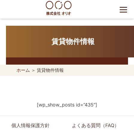
Skip
to
content
世田谷区の相続・空き家・借
地権に強い不動産会社｜売
賃貸物件情報
却・買取は株式会社Orio
ホーム
＞ 賃貸物件情報
[wp_show_posts id=”435″]
個人情報保護方針
よくある質問（FAQ）