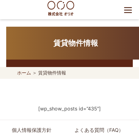
Skip
to
content
世田谷区の相続・空き家・借
地権に強い不動産会社｜売
賃貸物件情報
却・買取は株式会社Orio
ホーム
＞ 賃貸物件情報
[wp_show_posts id=”435″]
個人情報保護方針
よくある質問（FAQ）