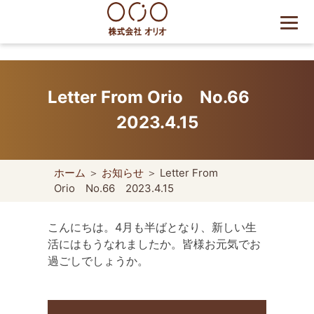
Skip
to
content
世田谷区の相続・空き家・借
地権に強い不動産会社｜売
Letter From Orio No.66
却・買取は株式会社Orio
2023.4.15
ホーム
＞
お知らせ
＞ Letter From
Orio No.66 2023.4.15
こんにちは。4月も半ばとなり、新しい生
活にはもうなれましたか。皆様お元気でお
過ごしでしょうか。