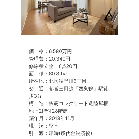
価 格：6,580万円
管理費：20,340円
修繕積立金：8,520円
面 積：60.89㎡
所在地：北区滝野川6丁目
交 通：都営三田線『西巣鴨』駅徒
歩3分
構 造：鉄筋コンクリート造陸屋根
地下2階付28階建
築年月：2013年11月
現 況：空室
引 渡：即時(残代金決済後)