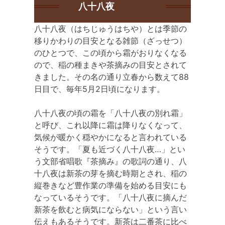
八十八夜
八十八夜（はちじゅうはちや）とは季節の
移りかわりの目安となる雑節（ざっせつ）
のひとつで、この頃から霜がおりなくなる
ので、稲の種まきや茶摘みの目安とされて
きました。その名の通り立春から数えて88
日目で、毎年5月2日頃になります。
八十八夜の頃の霜を「八十八夜の別れ霜」
と呼び、これ以降に霜は降りなくなって、
気候が暖かく穏やかになると言われている
そうです。「夏も近づく八十八夜…」とい
う文部省唱歌『茶摘み』の歌詞の通り、八
十八夜は新茶の芽を摘む時期とされ、稲の
縦巻きなど豊作業の準備を始める目安にも
なっているそうです。「八十八夜に摘んだ
新茶を飲むと病気にならない」という言い
伝えもあるそうです。新茶は二番茶に比べ