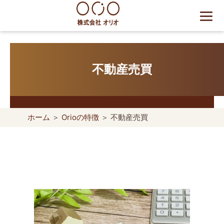
Skip
to
content
世田谷区の相続・空き家・借
地権に強い不動産会社｜売
却・買取は株式会社Orio
不動産売買
ホーム
＞
Orioの特徴
＞ 不動産売買