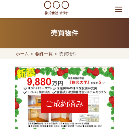
Skip
to
content
世田谷区の相続・空き家・借
地権に強い不動産会社｜売
売買物件
却・買取は株式会社Orio
ホーム
＞
物件一覧
＞ 売買物件
ご成約済み