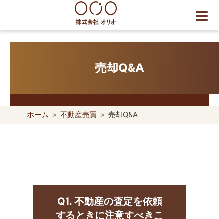
Skip
to
content
世田谷区の相続・空き家・借
地権に強い不動産会社｜売
却・買取は株式会社Orio
売却Q&A
ホーム
＞
不動産売買
＞ 売却Q&A
Q1. 不動産の査定を依頼
するときに注意すべきこ