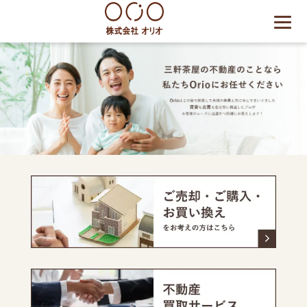
Skip
to
content
世田谷区の相続・空き家・借
地権に強い不動産会社｜売
却・買取は株式会社Orio