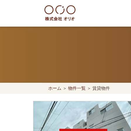
Skip
to
content
世田谷区の相続・空き家・借地
ホーム
＞
物件一覧
＞ 賃貸物件