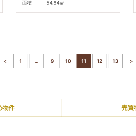
面積 54.64㎡
<
1
…
9
10
11
12
13
>
め物件
売買